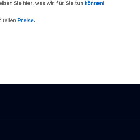
eiben Sie hier, was wir für Sie tun
können
!
tuellen
Preise
.