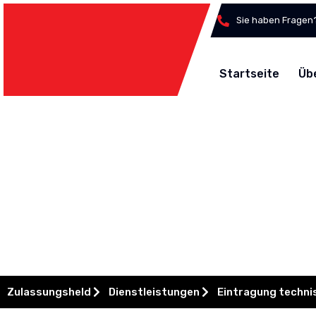
Zum
Sie haben Fragen?
Inhalt
springen
Startseite
Üb
Eintragung techni
Zulassungsheld
Dienstleistungen
Eintragung techn