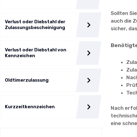
Sollten Si
auch die Z
Verlust oder Diebstahl der
Zulassungsbescheinigung
sicher, da
Benötigte
Verlust oder Diebstahl von
Kennzeichen
Zula
Zula
Nac
Oldtimerzulassung
Prü
Tec
Kurzzeitkennzeichen
Nach erfo
technisch
eine schne