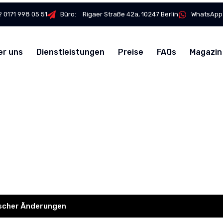
 0171 998 05 51
Büro:⠀ Rigaer Straße 42a, 10247 Berlin
WhatsApp
er uns
Dienstleistungen
Preise
FAQs
Magazin
scher Änderungen
ischer Änderungen