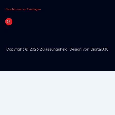
Geschlossen an Feiertagen
I
n
s
t
a
g
r
a
m
Copyright © 2026
Zulassungsheld
. Design von
Digital030